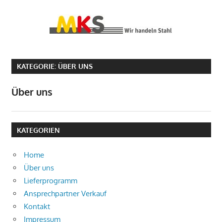
Zum
Inhalt
MKS
springen
GmbH
MKS
GmbH
Stahls
KATEGORIE:
ÜBER UNS
Stahlservice
Über uns
KATEGORIEN
Home
Über uns
Lieferprogramm
Ansprechpartner Verkauf
Kontakt
Impressum